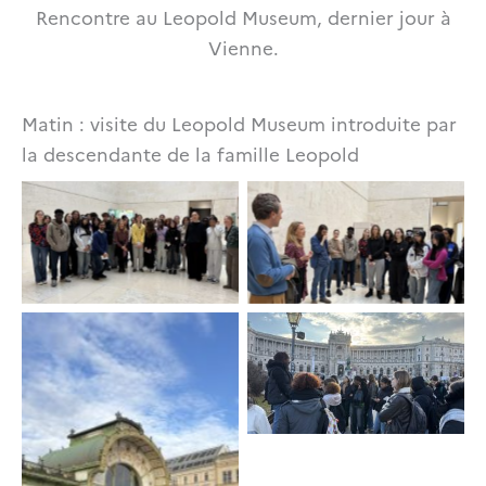
Rencontre au Leopold Museum, dernier jour à
Vienne.
Matin : visite du Leopold Museum introduite par
la descendante de la famille Leopold
La descendante de M.
Photo de groupe au
Leopold échange
Leopold Museum
avec les élèves sur le
mécénat
Devant la Hofburg
Devant l’entrée de