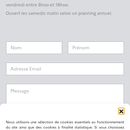
vendredi entre 8hoo et 18hoo.
Ouvert les samedis matin selon un planning annuel.
N
a
m
Prénom
Nom
e
E
*
m
a
i
M
M
l
e
e
*
s
s
s
s
a
a
g
g
e
e
N
Nous utilisons une sélection de cookies essentiels au fonctionnement
a
du site ainsi que des cookies à finalité statistique. Si vous choisissez